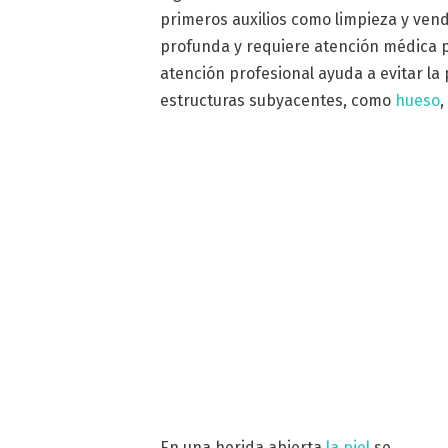
primeros auxilios como limpieza y ven
profunda y requiere atención médica pa
atención profesional ayuda a evitar la
estructuras subyacentes, como
hueso
En una herida abierta
la piel
se