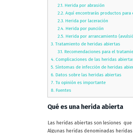
2.1.
Herida por abrasión
2.2.
Aquí encontrarás productos para 
2.3.
Herida por laceración
2.4.
Herida por punción
2.5.
Herida por arrancamiento (avulsi
3.
Tratamiento de heridas abiertas
3.1.
Recomendaciones para el tratamie
4.
Complicaciones de las heridas abierta
5.
Síntomas de infección de heridas abie
6.
Datos sobre las heridas abiertas
7.
Tu opinión es importante
8.
Fuentes
Qué es una herida abierta
Las heridas abiertas son lesiones que 
Algunas heridas denominadas heridas c