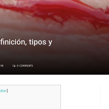
inición, tipos y
018
0 COMMENTS
ultar
]