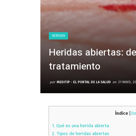
HERIDAS
Heridas abiertas: def
tratamiento
por
MEDITIP - EL PORTAL DE LA SALUD
en
21 MAYO, 2
Índice
[
Oc
1.
Qué es una herida abierta
2.
Tipos de heridas abiertas