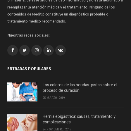
El material de este sitio es de uso informativo y no está destinado a
reemplazar la atención médica y el tratamiento. Ninguno de los
contenidos de Meditip constituye un diagnóstico probable o
tratamiento médico recomendado.
Nuestras redes sociales:
Facebook
Twitter
Google+
LinkedIn
VK
ENTRADAS POPULARES
Los colores de las heridas: pistas sobre el
proceso de curación
25 MARZO, 2019
Hernia epigástrica: causas, tratamiento y
complicaciones
24 NOVIEMBRE, 2017