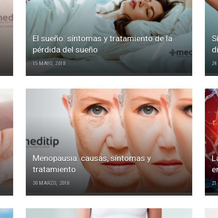
El sueño: síntomas y tratamiento de la
S
pérdida del sueño
d
15 MAYO, 2018
24
Menopausia: causas, síntomas y
L
tratamiento
e
30 MARZO, 2018
21