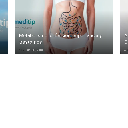
n
Metabolismo: definición, importancia y
A
trastornos
C
19 FEBRERO, 2018
4 
ENTRADAS POPULARES
Ú
Los colores de las heridas:
pistas sobre el proceso de
curación