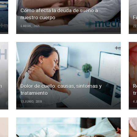
Cómo afecta la deuda de sueño a
nuestro cuerpo
F
6 ABRIL, 2021
22
n
Dolor de cuello: causas, síntomas y
R
tratamiento
t
13 JUNIO, 2018
4 