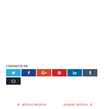
COMPARTIR EN:
Twitter
Facebook
Google+
Pinterest
Respuesta
Tumblr
Correo
ARTÍCULO ANTERIOR
SIGUIENTE ARTÍCULO