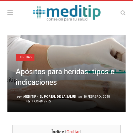
HERIDAS
Apósitos para heridas: tipos e
indicaciones
por
MEDITIP - EL PORTAL DE LA SALUD
en
16 FEBRERO, 2018
4 COMMENTS
Índice
[
Ocultar
]