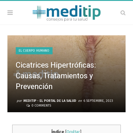
EL CUERPO HUMANO
Cicatrices Hipertróficas:
Causas, Tratamientos y
Prevención
por
MEDITIP - EL PORTAL DE LA SALUD
en
6 SEPTIEMBRE, 2023
0 COMMENTS
Índice
[
Ocultar
]