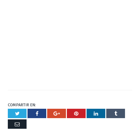
COMPARTIR EN:
Twitter
Facebook
Google+
Pinterest
Respuesta
Tumblr
Correo