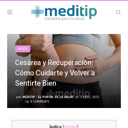
MUJER
Cesárea y Recuperación:
Cómo Cuidarte y Volver a
Sentirte Bien
por
MEDITIP - EL PORTAL DE LA SALUD
en
3 JULIO, 2023
0 COMMENTS
Índice
[
Ocultar
]