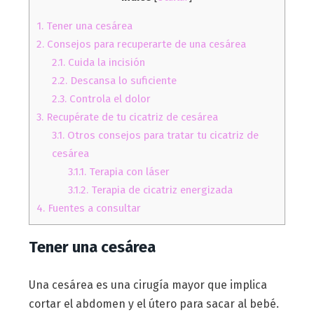
1.
Tener una cesárea
2.
Consejos para recuperarte de una cesárea
2.1.
Cuida la incisión
2.2.
Descansa lo suficiente
2.3.
Controla el dolor
3.
Recupérate de tu cicatriz de cesárea
3.1.
Otros consejos para tratar tu cicatriz de
cesárea
3.1.1.
Terapia con láser
3.1.2.
Terapia de cicatriz energizada
4.
Fuentes a consultar
Tener una cesárea
Una cesárea es una cirugía mayor que implica
cortar el abdomen y el útero para sacar al bebé.