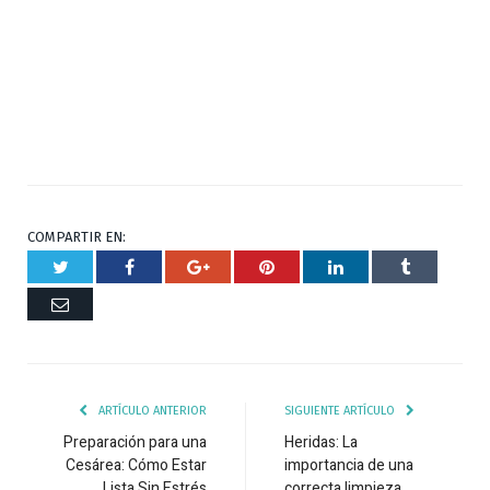
COMPARTIR EN:
Twitter
Facebook
Google+
Pinterest
Respuesta
Tumblr
Correo
ARTÍCULO ANTERIOR
SIGUIENTE ARTÍCULO
Preparación para una
Heridas: La
Cesárea: Cómo Estar
importancia de una
Lista Sin Estrés
correcta limpieza