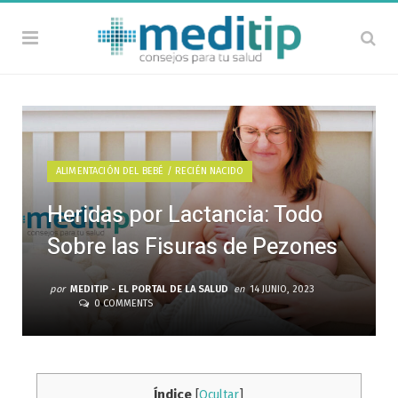
ALIMENTACIÓN DEL BEBÉ / RECIÉN NACIDO
Heridas por Lactancia: Todo
Sobre las Fisuras de Pezones
por
MEDITIP - EL PORTAL DE LA SALUD
en
14 JUNIO, 2023
0 COMMENTS
Índice
[
Ocultar
]