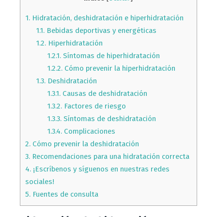
1.
Hidratación, deshidratación e hiperhidratación
1.1.
Bebidas deportivas y energéticas
1.2.
Hiperhidratación
1.2.1.
Síntomas de hiperhidratación
1.2.2.
Cómo prevenir la hiperhidratación
1.3.
Deshidratación
1.3.1.
Causas de deshidratación
1.3.2.
Factores de riesgo
1.3.3.
Síntomas de deshidratación
1.3.4.
Complicaciones
2.
Cómo prevenir la deshidratación
3.
Recomendaciones para una hidratación correcta
4.
¡Escríbenos y síguenos en nuestras redes
sociales!
5.
Fuentes de consulta