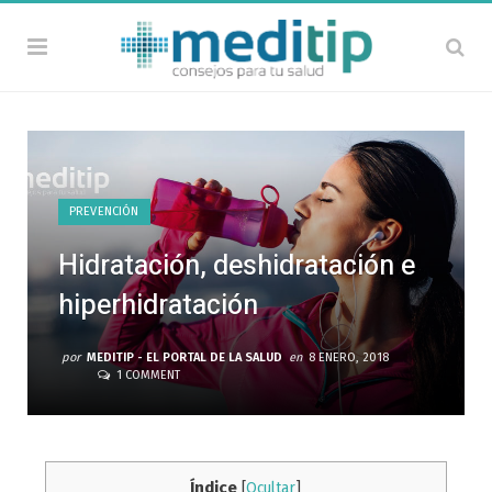
PREVENCIÓN
Hidratación, deshidratación e
hiperhidratación
por
MEDITIP - EL PORTAL DE LA SALUD
en
8 ENERO, 2018
1 COMMENT
Índice
[
Ocultar
]