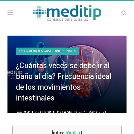
ENFERMEDADES GASTROINTESTINALES
¿Cuántas veces se debe ir al
baño al día? Frecuencia ideal
de los movimientos
intestinales
por
MEDITIP - EL PORTAL DE LA SALUD
en
10 MAYO, 2021
2 COMMENTS
Índice
[
Ocultar
]