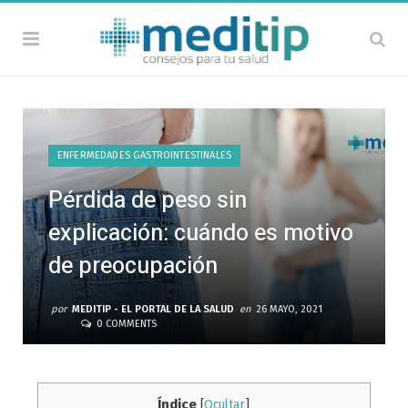
ENFERMEDADES GASTROINTESTINALES
Pérdida de peso sin
explicación: cuándo es motivo
de preocupación
por
MEDITIP - EL PORTAL DE LA SALUD
en
26 MAYO, 2021
0 COMMENTS
Índice
[
Ocultar
]