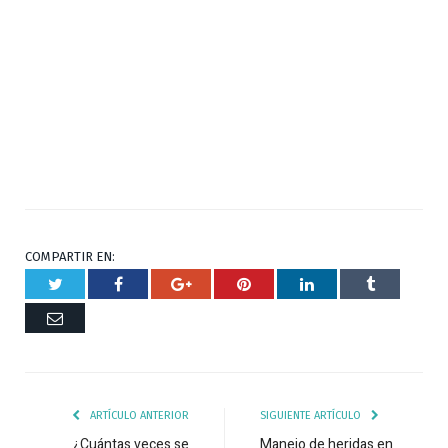
COMPARTIR EN:
Twitter
Facebook
Google+
Pinterest
Respuesta
Tumblr
Correo
ARTÍCULO ANTERIOR
SIGUIENTE ARTÍCULO
¿Cuántas veces se
Manejo de heridas en