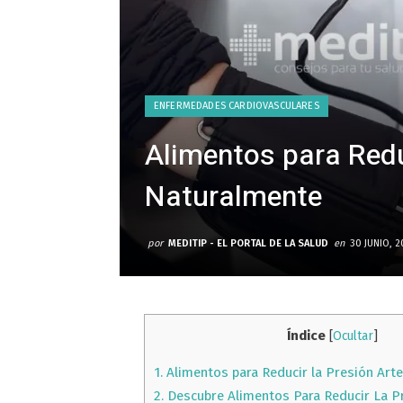
ENFERMEDADES CARDIOVASCULARES
Alimentos para Reduc
Naturalmente
por
MEDITIP - EL PORTAL DE LA SALUD
en
30 JUNIO, 2
Índice
[
Ocultar
]
1.
Alimentos para Reducir la Presión Art
2.
Descubre Alimentos Para Reducir La Pr