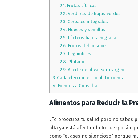
2.1.
Frutas cítricas
2.2.
Verduras de hojas verdes
2.3.
Cereales integrales
2.4.
Nueces y semillas
2.5.
Lácteos bajos en grasa
2.6.
Frutos del bosque
2.7.
Legumbres
2.8.
Plátano
2.9.
Aceite de oliva extra virgen
3.
Cada elección en tu plato cuenta
4.
Fuentes a Consultar
Alimentos para Reducir la Pr
¿Te preocupa tu salud pero no sabes p
alta ya está afectando tu cuerpo sin q
como “el asesino silencioso” porque 