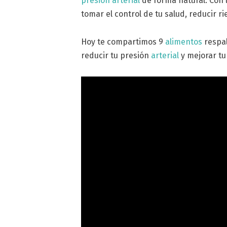
presión arterial
de forma natural. Con 
tomar el control de tu salud, reducir r
Hoy te compartimos 9
alimentos
respal
reducir tu presión
arterial
y mejorar tu