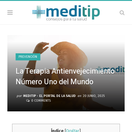
PREVENCIÓN
La Terapia Antienvejecimiento
Número Uno del Mundo
por
MEDITIP - EL PORTAL DE LA SALUD
en
20 JUNIO, 2025
0 COMMENTS
Índice
[
Ocultar
]