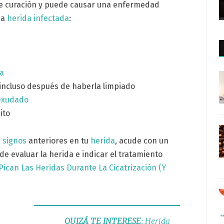
de curación y puede causar una enfermedad
na
herida infectada
:
da
incluso después de haberla limpiado
exudado
ito
s
signos
anteriores en tu
herida
, acude con un
de evaluar la herida e indicar el tratamiento
Pican Las Heridas Durante La Cicatrización (Y
QUIZÁ TE INTERESE
: Herida