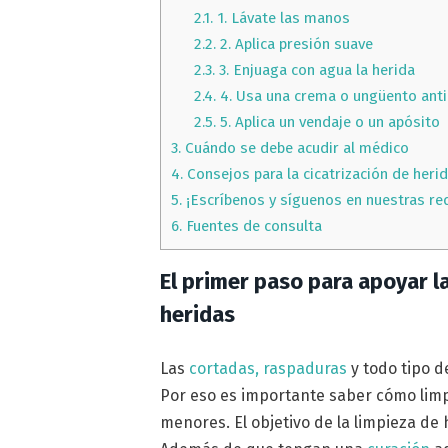
2.1.
1. Lávate las manos
2.2.
2. Aplica presión suave
2.3.
3. Enjuaga con agua la herida
2.4.
4. Usa una crema o ungüento anti
2.5.
5. Aplica un vendaje o un apósito
3.
Cuándo se debe acudir al médico
4.
Consejos para la cicatrización de heri
5.
¡Escríbenos y síguenos en nuestras re
6.
Fuentes de consulta
El primer paso para apoyar la
heridas
Las
cortadas, raspaduras
y todo tipo de
Por eso es importante saber cómo lim
menores. El objetivo de la limpieza de