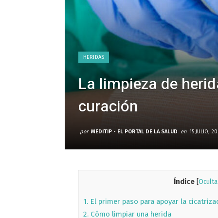
HERIDAS
La limpieza de herid
curación
por
MEDITIP - EL PORTAL DE LA SALUD
en
15 JULIO, 2
Índice
[
Oculta
1.
El primer paso para apoyar la cicatriza
2.
Cómo limpiar una herida