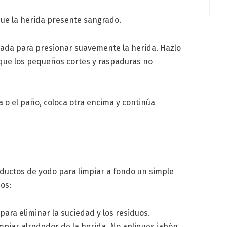
que la herida presente sangrado.
izada para presionar suavemente la herida. Hazlo
 que los pequeños cortes y raspaduras no
 o el paño, coloca otra encima y continúa
oductos de yodo para limpiar a fondo un simple
sos:
para eliminar la suciedad y los residuos.
mpiar alrededor de la herida. No apliques jabón