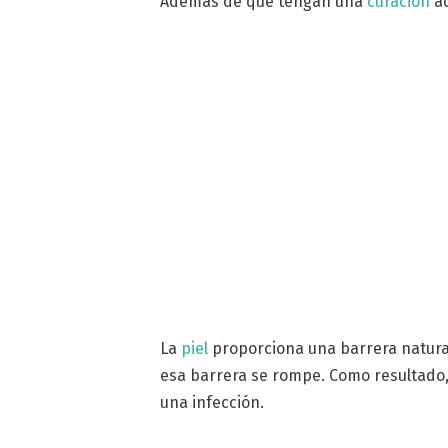
Además de que tengan una
curación
ad
La
piel
proporciona una barrera natur
esa barrera se rompe. Como resultado,
una infección.