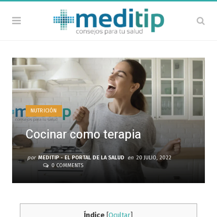
NUTRICIÓN
Cocinar como terapia
por
MEDITIP - EL PORTAL DE LA SALUD
en
20 JULIO, 2022
0 COMMENTS
Índice
[
Ocultar
]