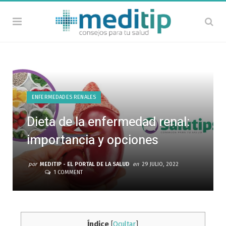
ENFERMEDADES RENALES
Dieta de la enfermedad renal:
importancia y opciones
por
MEDITIP - EL PORTAL DE LA SALUD
en
29 JULIO, 2022
1 COMMENT
Índice
[
Ocultar
]