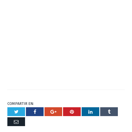
COMPARTIR EN:
Twitter
Facebook
Google+
Pinterest
Respuesta
Tumblr
Correo