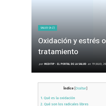
SALUD (A-Z)
Oxidación y estrés o
tratamiento
por
MEDITIP - EL PORTAL DE LA SALUD
en
19 JULIO, 2
Índice
[
Ocultar
]
1.
Qué es la oxidación
2.
Qué son los radicales libres