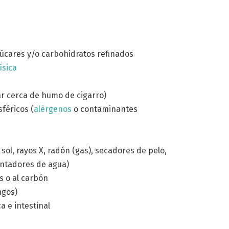
zúcares y/o carbohidratos refinados
ísica
ar cerca de humo de cigarro)
féricos (
alérgenos
o contaminantes
 sol, rayos X, radón (gas), secadores de pelo,
lentadores de agua)
s o al carbón
ngos)
a e intestinal