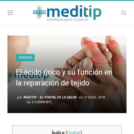
HERIDAS
El ácido úrico y su función en
la reparación de tejido
por
MEDITIP - EL PORTAL DE LA SALUD
en
31 JULIO, 2018
0 COMMENTS
Índice
[
Ocultar
]