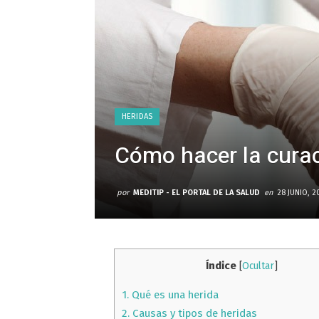
HERIDAS
Cómo hacer la curac
por
MEDITIP - EL PORTAL DE LA SALUD
en
28 JUNIO, 2
Índice
[
Ocultar
]
1.
Qué es una herida
2.
Causas y tipos de heridas