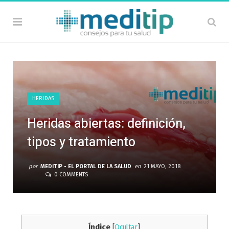
HERIDAS
Heridas abiertas: definición,
tipos y tratamiento
por
MEDITIP - EL PORTAL DE LA SALUD
en
21 MAYO, 2018
0 COMMENTS
Índice
[
Ocultar
]