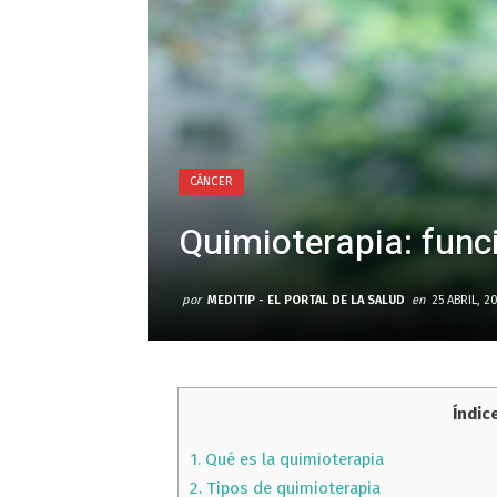
CÁNCER
Quimioterapia: func
por
MEDITIP - EL PORTAL DE LA SALUD
en
25 ABRIL, 2
Índic
1.
Qué es la quimioterapia
2.
Tipos de quimioterapia