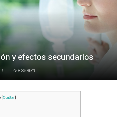
ión y efectos secundarios
019
0 COMMENTS
e
[
Ocultar
]