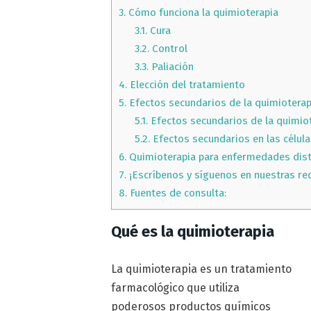
3.
Cómo funciona la quimioterapia
3.1.
Cura
3.2.
Control
3.3.
Paliación
4.
Elección del tratamiento
5.
Efectos secundarios de la quimioterap
5.1.
Efectos secundarios de la quimiot
5.2.
Efectos secundarios en las célul
6.
Quimioterapia para enfermedades dist
7.
¡Escríbenos y síguenos en nuestras re
8.
Fuentes de consulta:
Qué es la quimioterapia
La quimioterapia es un tratamiento
farmacológico que utiliza
poderosos productos químicos