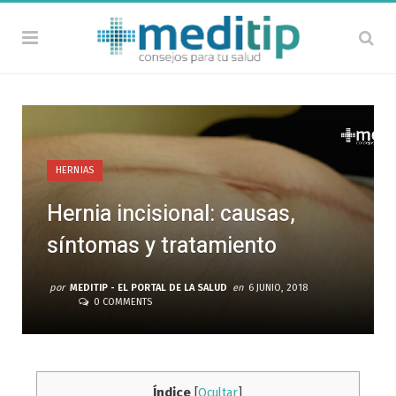
HERNIAS
Hernia incisional: causas,
síntomas y tratamiento
por
MEDITIP - EL PORTAL DE LA SALUD
en
6 JUNIO, 2018
0 COMMENTS
Índice
[
Ocultar
]