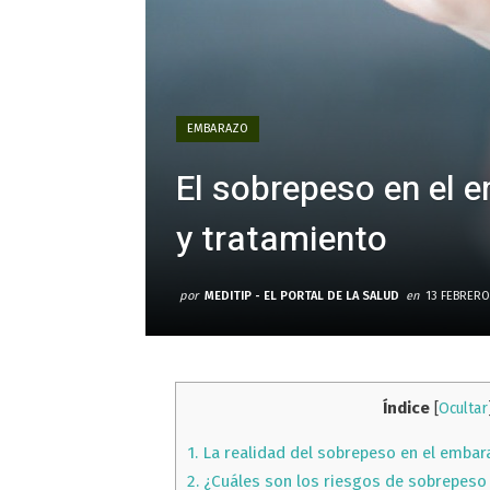
EMBARAZO
El sobrepeso en el 
y tratamiento
por
MEDITIP - EL PORTAL DE LA SALUD
en
13 FEBRERO
Índice
[
Ocultar
1.
La realidad del sobrepeso en el embar
2.
¿Cuáles son los riesgos de sobrepeso