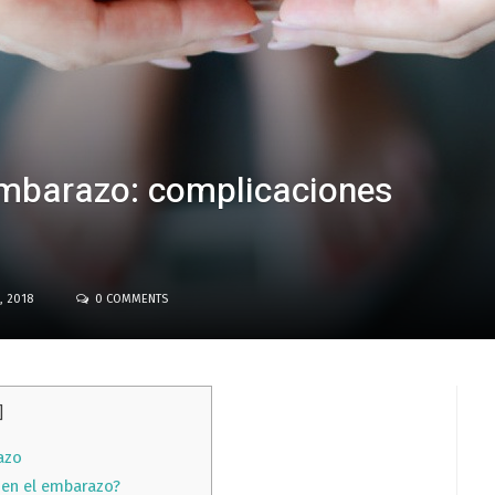
embarazo: complicaciones
, 2018
0 COMMENTS
]
azo
 en el embarazo?