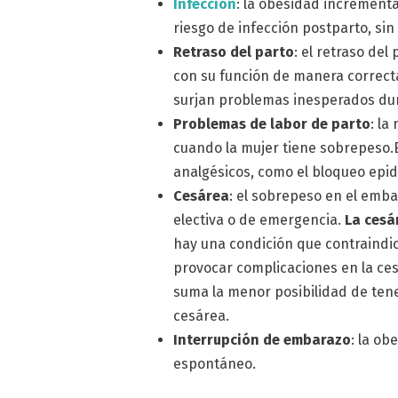
Infección
: la obesidad incrementa
riesgo de infección postparto, sin
Retraso del parto
: el retraso de
con su función de manera correcta
surjan problemas inesperados dur
Problemas de labor de parto
: la
cuando la mujer tiene sobrepeso.
analgésicos, como el bloqueo epid
Cesárea
: el sobrepeso en el emb
electiva o de emergencia.
La cesá
hay una condición que contraindi
provocar complicaciones en la ce
suma la menor posibilidad de ten
cesárea.
Interrupción de embarazo
: la ob
espontáneo.