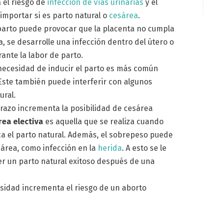
 el riesgo de
infección de vías urinarias
y el
 importar si es parto natural o
cesárea
.
l parto puede provocar que la placenta no cumpla
, se desarrolle una infección dentro del útero o
ante la labor de parto.
 necesidad de inducir el parto es más común
Este también puede interferir con algunos
ural.
arazo incrementa la posibilidad de cesárea
rea electiva
es aquella que se realiza cuando
ca el parto natural. Además, el sobrepeso puede
sárea, como infección en la
herida
. A esto se le
er un parto natural exitoso después de una
esidad incrementa el riesgo de un aborto