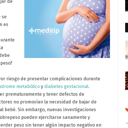
jar de
é se
n es
durante
ta
 debe
epeso?
or riesgo de presentar complicaciones durante
ndrome metabólico
y
diabetes gestacional
.
cer prematuramente y tener defectos de
octores no promovían la necesidad de bajar de
 al bebé. Sin embargo, nuevas investigaciones
sobrepeso pueden ejercitarse sanamente y
perder peso sin tener algún impacto negativo en