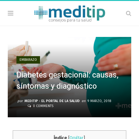
EMBARAZO
Diabetes gestacional: causas,
síntomas y diagnóstico
por
MEDITIP - EL PORTAL DE LA SALUD
en
9 MARZO, 2018
0 COMMENTS
Índice
[
Ocultar
]