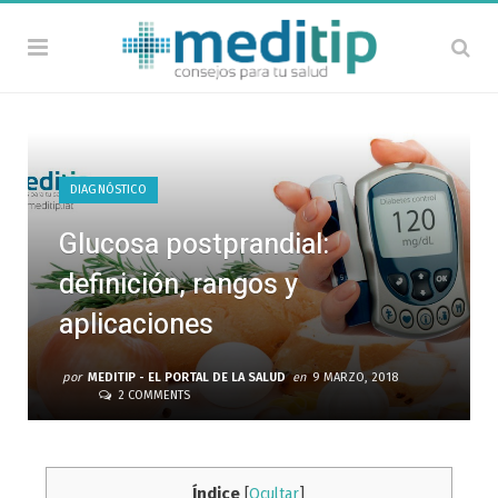
DIAGNÓSTICO
Glucosa postprandial:
definición, rangos y
aplicaciones
por
MEDITIP - EL PORTAL DE LA SALUD
en
9 MARZO, 2018
2 COMMENTS
Índice
[
Ocultar
]