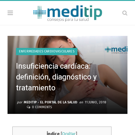
ENFERMEDADES CARDIOVASCULARES
Insuficiencia cardíaca:
definición, diagnóstico y
tratamiento
por
MEDITIP - EL PORTAL DE LA SALUD
en
11 JUNIO, 2018
0 COMMENTS
Índice
[
Ocultar
]