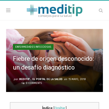
ENFERMEDADES INFECCIOSAS
Fiebre de origen desconocido:
un desafío diagnóstico
por
MEDITIP - EL PORTAL DE LA SALUD
en
15 MAYO, 2018
0 COMMENTS
Índice
[
Ocultar
]