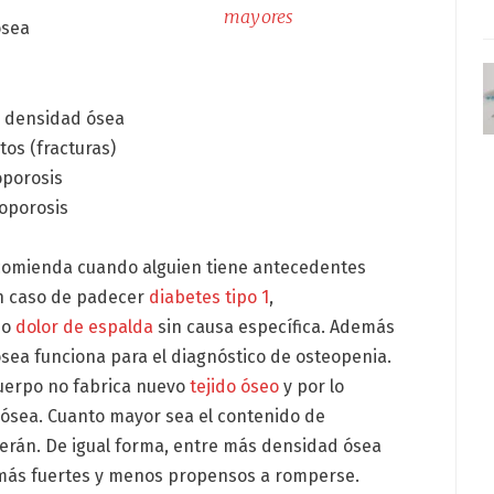
mayores
ósea
la densidad ósea
tos (fracturas)
oporosis
eoporosis
comienda cuando alguien tiene antecedentes
en caso de padecer
diabetes tipo 1
,
 o
dolor de espalda
sin causa específica. Además
ósea funciona para el diagnóstico de osteopenia.
cuerpo no fabrica nuevo
tejido óseo
y por lo
 ósea. Cuanto mayor sea el contenido de
erán. De igual forma, entre más densidad ósea
más fuertes y menos propensos a romperse.