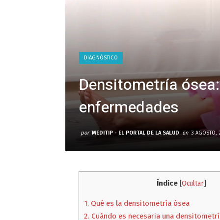
DIAGNÓSTICO
Densitometría ósea: 
enfermedades
por
MEDITIP - EL PORTAL DE LA SALUD
en
3 AGOSTO, 
Índice
[
Ocultar
]
1.
Qué es la densitometría ósea
2.
Cuándo es necesaria una densitometr