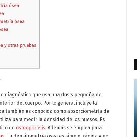
tría ósea
ea
metría ósea
ósea
ea y otras pruebas
a
de diagnóstico que usa una dosis pequeña de
terior del cuerpo. Por lo general incluye la
eba también es conocida como absorciometría de
tiliza para medir la densidad de los huesos. Es
tico de
osteoporosis
. Además se emplea para
ras
. La densitometría ósea es simple, rápida y no