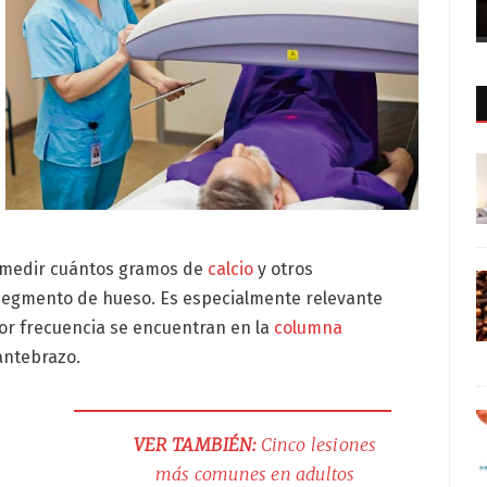
a medir cuántos gramos de
calcio
y otros
segmento de hueso. Es especialmente relevante
or frecuencia se encuentran en la
columna
antebrazo.
VER TAMBIÉN:
Cinco lesiones
más comunes en adultos