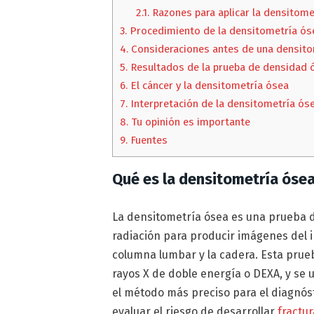
2.1.
Razones para aplicar la densitome
3.
Procedimiento de la densitometría ós
4.
Consideraciones antes de una densito
5.
Resultados de la prueba de densidad 
6.
El cáncer y la densitometría ósea
7.
Interpretación de la densitometría ós
8.
Tu opinión es importante
9.
Fuentes
Qué es la densitometría óse
La densitometría ósea es una prueba 
radiación para producir imágenes del in
columna lumbar y la cadera. Esta pru
rayos X de doble energía o DEXA, y se u
el método más preciso para el diagnós
evaluar el riesgo de desarrollar
fractu