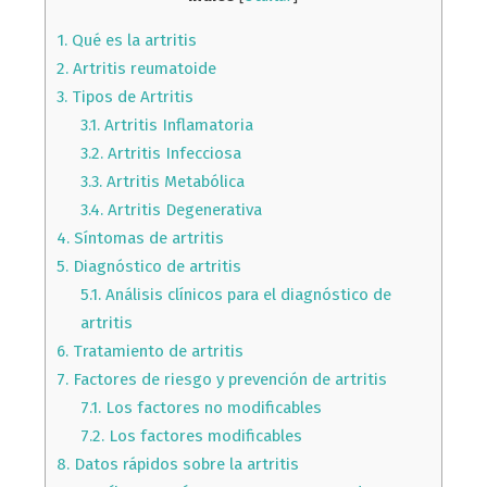
1.
Qué es la artritis
2.
Artritis reumatoide
3.
Tipos de Artritis
3.1.
Artritis Inflamatoria
3.2.
Artritis Infecciosa
3.3.
Artritis Metabólica
3.4.
Artritis Degenerativa
4.
Síntomas de artritis
5.
Diagnóstico de artritis
5.1.
Análisis clínicos para el diagnóstico de
artritis
6.
Tratamiento de artritis
7.
Factores de riesgo y prevención de artritis
7.1.
Los factores no modificables
7.2.
Los factores modificables
8.
Datos rápidos sobre la artritis