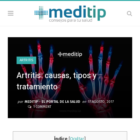
ARTRITIS
Artritis: causas, tipos y
tratamiento
por
MEDITIP - EL PORTAL DE LA SALUD
en
17 AGOSTO, 2017
1 COMMENT
Índice
[
Ocultar
]