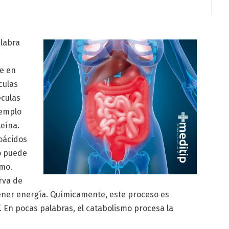
alabra
te en
culas
culas
jemplo
teína.
oácidos
po puede
smo.
rva de
ener energía. Químicamente, este proceso es
”. En pocas palabras, el catabolismo procesa la