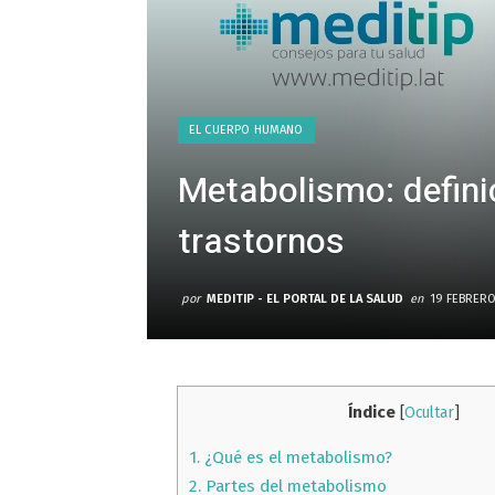
EL CUERPO HUMANO
Metabolismo: defini
trastornos
por
MEDITIP - EL PORTAL DE LA SALUD
en
19 FEBRERO
Índice
[
Ocultar
]
1.
¿Qué es el metabolismo?
2.
Partes del metabolismo