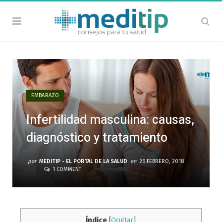
EMBARAZO
Infertilidad masculina: causas,
diagnóstico y tratamiento
por
MEDITIP - EL PORTAL DE LA SALUD
en
26 FEBRERO, 2018
1 COMMENT
Índice
[
Ocultar
]