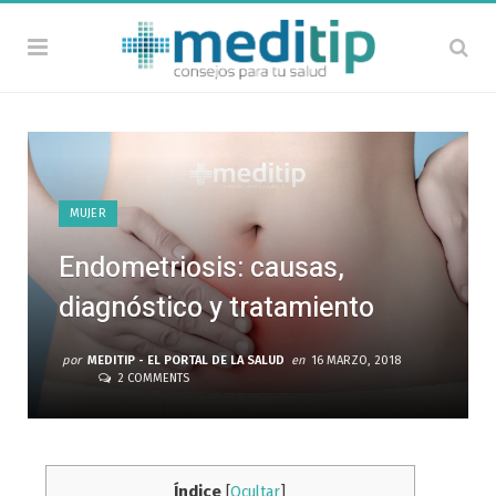
MUJER
Endometriosis: causas,
diagnóstico y tratamiento
por
MEDITIP - EL PORTAL DE LA SALUD
en
16 MARZO, 2018
2 COMMENTS
Índice
[
Ocultar
]