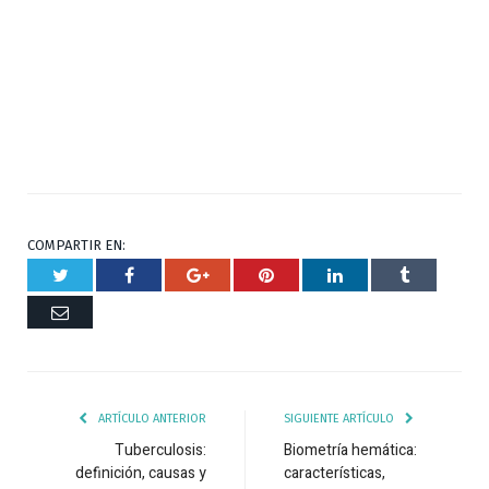
COMPARTIR EN:
Twitter
Facebook
Google+
Pinterest
Respuesta
Tumblr
Correo
ARTÍCULO ANTERIOR
SIGUIENTE ARTÍCULO
Tuberculosis:
Biometría hemática:
definición, causas y
características,