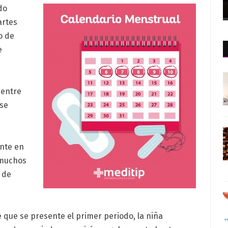
do
artes
o de
e
 entre
 se
nte en
 muchos
 de
que se presente el primer periodo, la niña