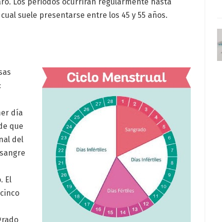
aro. Los periodos ocurrirán regularmente hasta
a cual suele presentarse entre los 45 y 55 años.
osas
:
mer día
 de que
nal del
a sangre
 El
cinco
ngrado