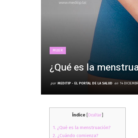
MUJER
¿Qué es la menstru
por
MEDITIP - EL PORTAL DE LA SALUD
en
14 DICIEMBR
Índice
[
Ocultar
]
1.
¿Qué es la menstruación?
2.
¿Cuándo comienza?