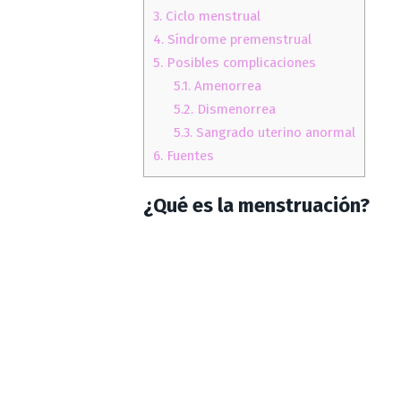
3.
Ciclo menstrual
4.
Síndrome premenstrual
5.
Posibles complicaciones
5.1.
Amenorrea
5.2.
Dismenorrea
5.3.
Sangrado uterino anormal
6.
Fuentes
¿Qué es la menstruación?