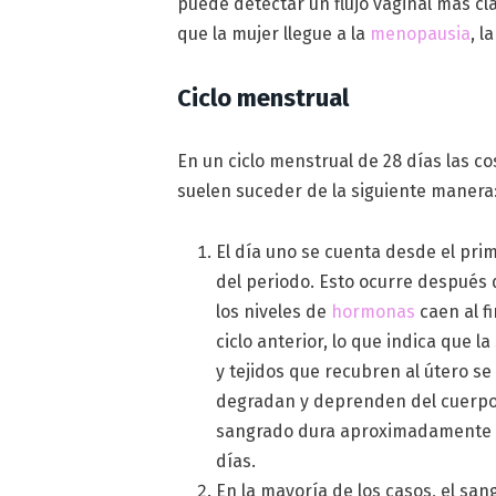
puede detectar un flujo vaginal más cl
que la mujer llegue a la
menopausia
, l
Ciclo menstrual
En un ciclo menstrual de 28 días las c
suelen suceder de la siguiente manera
El día uno se cuenta desde el pri
del periodo. Esto ocurre después
los niveles de
hormonas
caen al fi
ciclo anterior, lo que indica que l
y tejidos que recubren al útero se
degradan y deprenden del cuerpo.
sangrado dura aproximadamente 
días.
En la mayoría de los casos, el sa