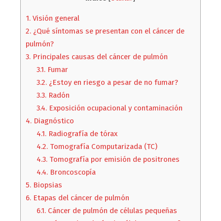
1.
Visión general
2.
¿Qué síntomas se presentan con el cáncer de
pulmón?
3.
Principales causas del cáncer de pulmón
3.1.
Fumar
3.2.
¿Estoy en riesgo a pesar de no fumar?
3.3.
Radón
3.4.
Exposición ocupacional y contaminación
4.
Diagnóstico
4.1.
Radiografía de tórax
4.2.
Tomografía Computarizada (TC)
4.3.
Tomografía por emisión de positrones
4.4.
Broncoscopía
5.
Biopsias
6.
Etapas del cáncer de pulmón
6.1.
Cáncer de pulmón de células pequeñas