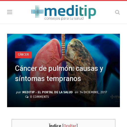
CÁNCER
Cáncer de pulmón: causas y
síntomas tempranos
por
MEDITIP - EL PORTAL DE LA SALUD
en
14 DICIEMBRE, 2017
0 COMMENTS
Índice
[
Ocultar
]