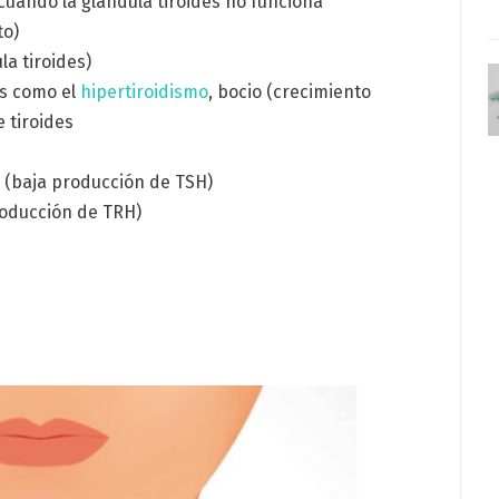
cuando la glándula tiroides no funciona
to)
la tiroides)
es como el
hipertiroidismo
, bocio (crecimiento
e tiroides
a (baja producción de TSH)
roducción de TRH)