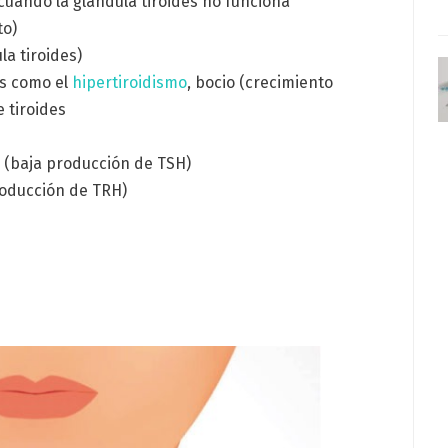
cuando la glándula tiroides no funciona
to)
la tiroides)
es como el
hipertiroidismo
, bocio (crecimiento
e tiroides
a (baja producción de TSH)
roducción de TRH)