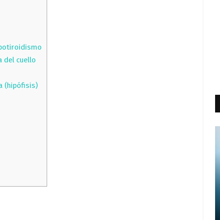
potiroidismo
a del cuello
 (hipófisis)