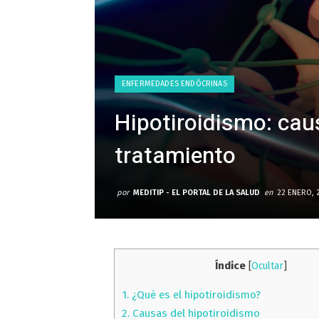
ENFERMEDADES ENDÓCRINAS
Hipotiroidismo: cau
tratamiento
por
MEDITIP - EL PORTAL DE LA SALUD
en
22 ENERO, 
Índice
[
Ocultar
]
1.
¿Qué es el hipotiroidismo?
2.
Causas del hipotiroidismo