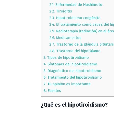
2.1.
Enfermedad de Hashimoto
2.2.
Tiroiditis
2.3.
Hipotiroidismo congénito
2.4.
El tratamiento como causa del hi
2.5.
Radioterapia (radiación) en el áre
2.6.
Medicamentos
2.7.
Trastorno de la glándula pituitaria
2.8.
Trastorno del hipotálamo
3.
Tipos de hipotiroidismo
4.
Síntomas del hipotiroidismo
5.
Diagnóstico del hipotiroidismo
6.
Tratamiento del hipotiroidismo
7.
Tu opinión es importante
8.
Fuentes
¿Qué es el hipotiroidismo?