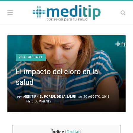
VIDA SALUDABLE
El impacto del cloro en la
salud
por
MEDITIP - EL PORTAL DE LA SALUD
en
30 AGOSTO, 2018
0 COMMENTS
Índice
[
Ocultar
]