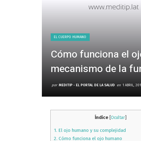
EL CUERPO HUMANO
Cómo funciona el oj
mecanismo de la fun
por
MEDITIP - EL PORTAL DE LA SALUD
en
1 ABRIL, 20
Índice
[
Ocultar
]
1.
El ojo humano y su complejidad
2.
Cómo funciona el ojo humano