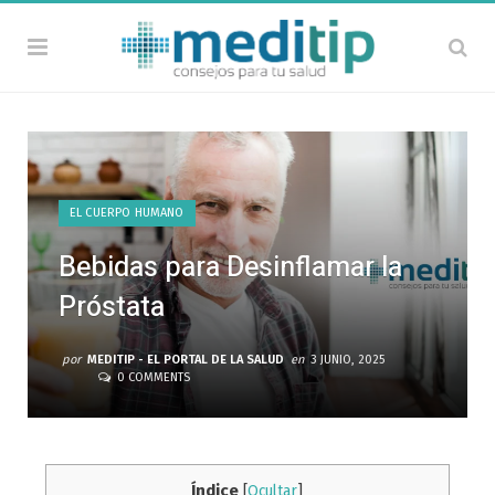
EL CUERPO HUMANO
Bebidas para Desinflamar la
Próstata
por
MEDITIP - EL PORTAL DE LA SALUD
en
3 JUNIO, 2025
0 COMMENTS
Índice
[
Ocultar
]