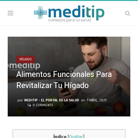
HÍGADO
Alimentos Funcionales Para
Revitalizar Tu Hígado
por
MEDITIP - EL PORTAL DE LA SALUD
en
7 ABRIL, 2025
0 COMMENTS
Índice
[
Ocultar
]