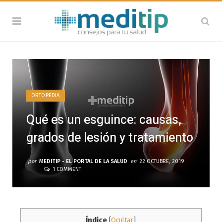
ORTOPEDIA
Qué es un esguince: causas,
grados de lesión y tratamiento
por
MEDITIP - EL PORTAL DE LA SALUD
en
22 OCTUBRE, 2019
1 COMMENT
Índice
[
Ocultar
]