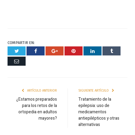
COMPARTIR EN:
Twitter
Facebook
Google+
Pinterest
Respuesta
Tumblr
Correo
ARTÍCULO ANTERIOR
SIGUIENTE ARTÍCULO
¿Estamos preparados
Tratamiento de la
para los retos de la
epilepsia: uso de
ortopedia en adultos
medicamentos
mayores?
antiepilépticos y otras
alternativas