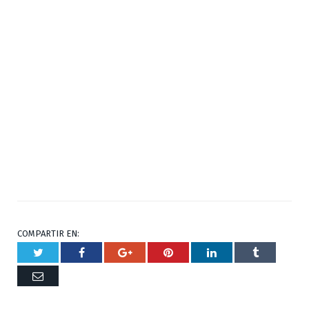
COMPARTIR EN:
Twitter
Facebook
Google+
Pinterest
Respuesta
Tumblr
Correo