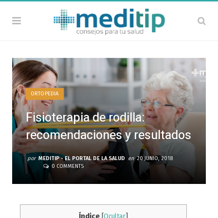
ORTOPEDIA
Fisioterapia de rodilla:
recomendaciones y resultados
por
MEDITIP - EL PORTAL DE LA SALUD
en
20 JUNIO, 2018
0 COMMENTS
Índice
[
Ocultar
]