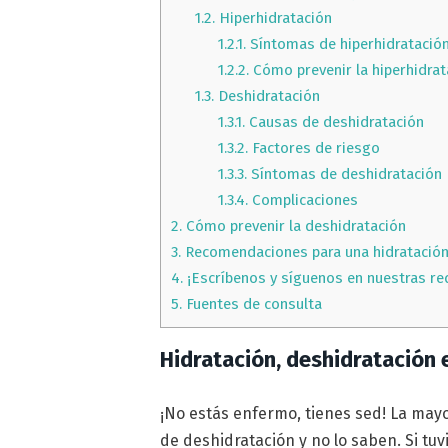
1.2.
Hiperhidratación
1.2.1.
Síntomas de hiperhidratació
1.2.2.
Cómo prevenir la hiperhidrat
1.3.
Deshidratación
1.3.1.
Causas de deshidratación
1.3.2.
Factores de riesgo
1.3.3.
Síntomas de deshidratación
1.3.4.
Complicaciones
2.
Cómo prevenir la deshidratación
3.
Recomendaciones para una hidratación
4.
¡Escríbenos y síguenos en nuestras re
5.
Fuentes de consulta
Hidratación, deshidratación 
¡No estás enfermo, tienes sed! La may
de deshidratación y no lo saben. Si tu