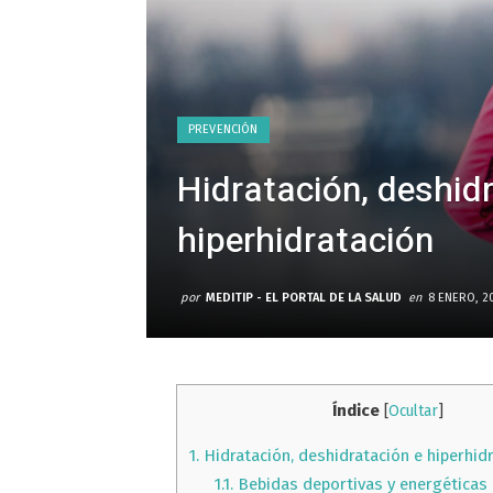
PREVENCIÓN
Hidratación, deshid
hiperhidratación
por
MEDITIP - EL PORTAL DE LA SALUD
en
8 ENERO, 2
Índice
[
Ocultar
]
1.
Hidratación, deshidratación e hiperhid
1.1.
Bebidas deportivas y energéticas