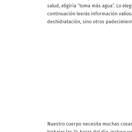
salud, eligiría “toma más agua”. Lo eleg
continuación leerás información valiosa
deshidratación, sino otros padecimient
Nuestro cuerpo necesita muchas cosa
trabajar las 24 horas del día, incluso 