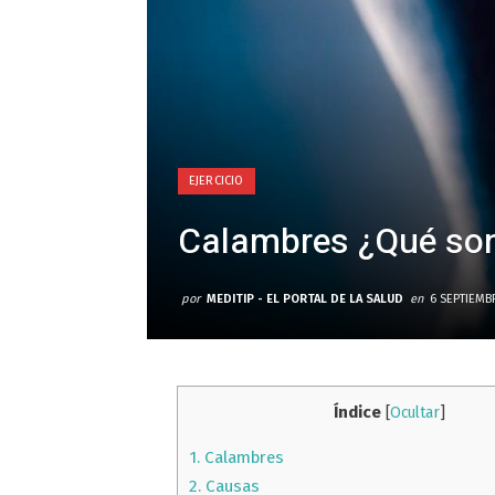
EJERCICIO
Calambres ¿Qué son
por
MEDITIP - EL PORTAL DE LA SALUD
en
6 SEPTIEMB
Índice
[
Ocultar
]
1.
Calambres
2.
Causas