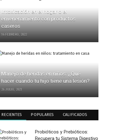
Intoxicación en el hogar o el
envenenamiento con productos
caseros
16 FEBRERO, 2022
Manejo de heridas en niños: ¿Qué
hacer cuando tu hijo tiene una lesión?
26 JULIO, 2021
RECIENTES
POPULARES
CALIFICADOS
Probióticos y Prebióticos:
Recupera tu Sistema Digestivo