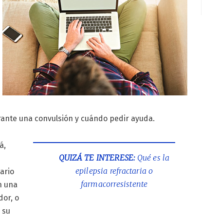
rante una convulsión y cuándo pedir ayuda.
á,
QUIZÁ TE INTERESE:
Qué es la
epilepsia refractaria o
ario
farmacorresistente
en una
dor, o
 su