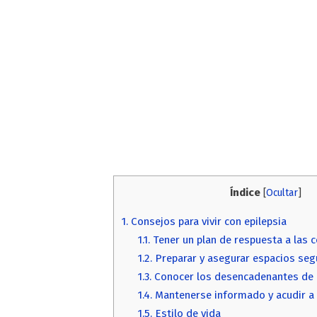
Índice
[
Ocultar
]
1.
Consejos para vivir con epilepsia
1.1.
Tener un plan de respuesta a las 
1.2.
Preparar y asegurar espacios seg
1.3.
Conocer los desencadenantes de 
1.4.
Mantenerse informado y acudir a 
1.5.
Estilo de vida