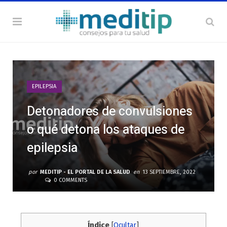
EPILEPSIA
Detonadores de convulsiones
o qué detona los ataques de
epilepsia
por
MEDITIP - EL PORTAL DE LA SALUD
en
13 SEPTIEMBRE, 2022
0 COMMENTS
Índice
[
Ocultar
]