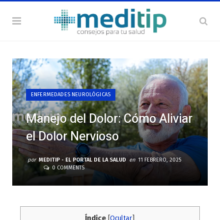
ENFERMEDADES NEUROLÓGICAS
Manejo del Dolor: Cómo Aliviar
el Dolor Nervioso
por
MEDITIP - EL PORTAL DE LA SALUD
en
11 FEBRERO, 2025
0 COMMENTS
Índice
[
Ocultar
]