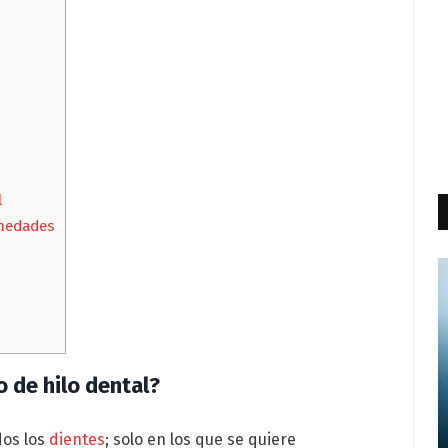
l
rmedades
o de hilo dental?
dos los
dientes
; solo en los que se quiere