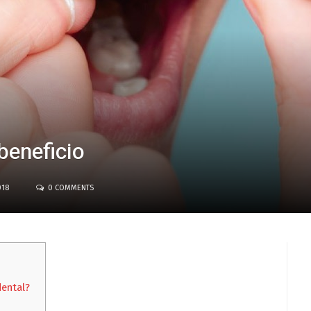
 beneficio
018
0 COMMENTS
dental?