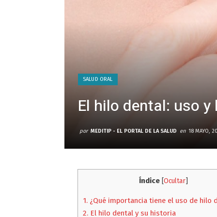
SALUD ORAL
El hilo dental: uso y
por
MEDITIP - EL PORTAL DE LA SALUD
en
18 MAYO, 2
Índice
[
Ocultar
]
1.
¿Qué importancia tiene el uso de hilo 
2.
El hilo dental y su historia