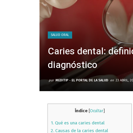
SALUD ORAL
Caries dental: defin
diagnóstico
por
MEDITIP - EL PORTAL DE LA SALUD
en
23 ABRIL, 2
Índice
[
Ocultar
]
1.
Qué es una caries dental
2.
Causas de la caries dental