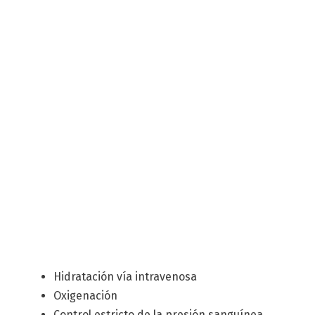
Hidratación vía intravenosa
Oxigenación
Control estricto de la presión sanguínea