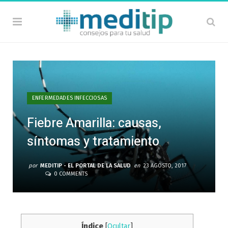
ENFERMEDADES INFECCIOSAS
Fiebre Amarilla: causas,
síntomas y tratamiento
por
MEDITIP - EL PORTAL DE LA SALUD
en
23 AGOSTO, 2017
0 COMMENTS
Índice
[
Ocultar
]